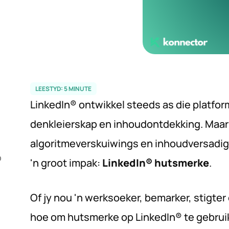
LEESTYD:
5
MINUTE
LinkedIn® ontwikkel steeds as die platfor
denkleierskap en inhoudontdekking. Maar
algoritmeverskuiwings en inhoudversadig
p
'n groot impak:
LinkedIn® hutsmerke
.
Of jy nou 'n werksoeker, bemarker, stigter
​​hoe om hutsmerke op LinkedIn® te gebruik