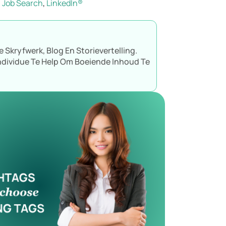
Job Search
,
LinkedIn®
 Skryfwerk, Blog En Storievertelling.
dividue Te Help Om Boeiende Inhoud Te