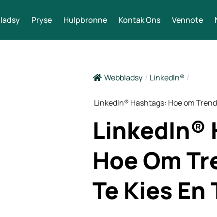
ladsy
Pryse
Hulpbronne
Kontak Ons
Vennote
Webbladsy
/
LinkedIn®
/
LinkedIn® Hashtags: Hoe om Trendi
LinkedIn® 
Hoe Om Tr
Te Kies En