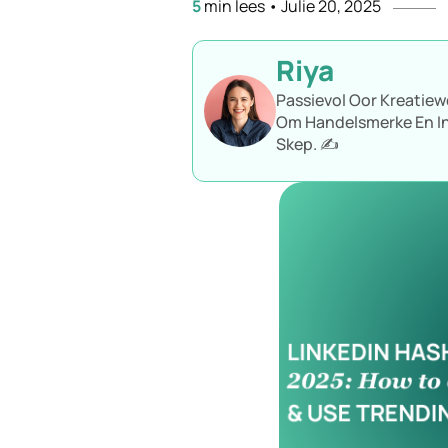
5
min lees
•
Julie 20, 2025
Riya
Passievol Oor Kreatiewe
Om Handelsmerke En In
Skep. ✍️