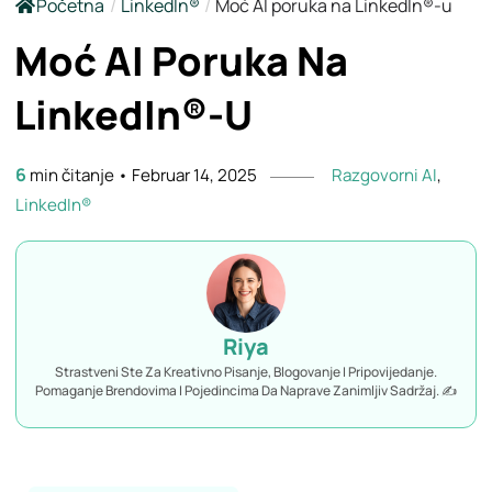
Početna
/
LinkedIn®
/
Moć AI poruka na LinkedIn®-u
Moć AI Poruka Na
LinkedIn®-U
6
min čitanje
•
Februar 14, 2025
Razgovorni AI
,
LinkedIn®
Riya
Strastveni Ste Za Kreativno Pisanje, Blogovanje I Pripovijedanje.
Pomaganje Brendovima I Pojedincima Da Naprave Zanimljiv Sadržaj. ✍️