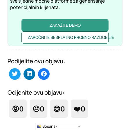
sve s jedne moćne platforme za generisanje
potencijalnih klijenata.
ZAKAŽITE DEMO
ZAPOČNITE BESPLATNO PROBNO RAZDOBLJE
Podijelite ovu objavu:
Ocijenite ovu objavu:
😡
0
😐
0
😊
0
❤️
0
Bosanski