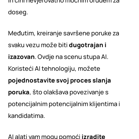
ih čini nevjerovatno moćnim oruđem za
doseg.
Međutim, kreiranje savršene poruke za
svaku vezu može biti
dugotrajan i
izazovan
. Ovdje na scenu stupa AI.
Koristeći AI tehnologiju, možete
pojednostavite svoj proces slanja
poruka
, što olakšava povezivanje s
potencijalnim potencijalnim klijentima i
kandidatima.
AI alati vam mogu pomoći
izradite