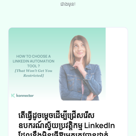
យើងនៅទីនេះដើម្បីជួយសម្រួល និងសម្រួលប្រតិបត្តិការអាជីវ
កម្មរបស់អ្នក ធ្វើឱ្យពួកគេអាចចូលប្រើបាន និងមានប្រសិទ្ធភាព
ជាងមុន!