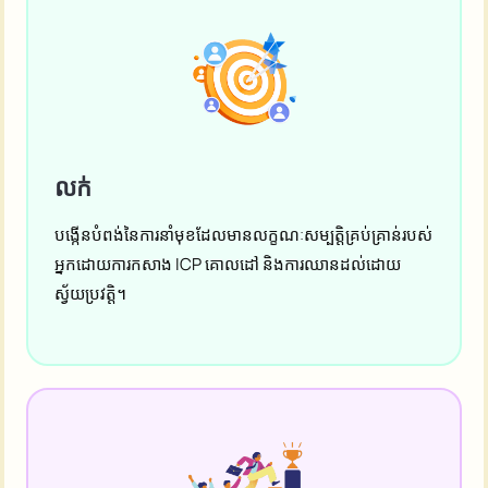
ខិតខំប្រឹងប្រែងផ្សព្វផ្សាយរបស់ពួកគេ។
លក់
បង្កើនបំពង់នៃការនាំមុខដែលមានលក្ខណៈសម្បត្តិគ្រប់គ្រាន់របស់
អ្នកដោយការកសាង ICP គោលដៅ និងការឈានដល់ដោយ
ស្វ័យប្រវត្តិ។