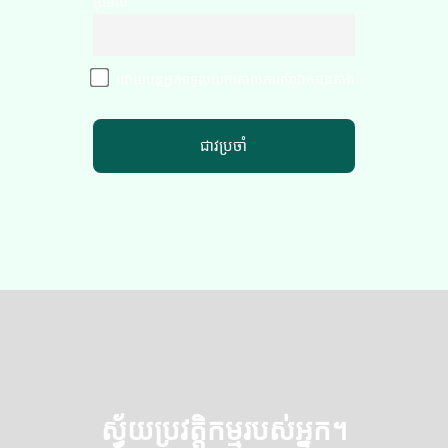
របស់អ្នក។
inbox!
អ៊ីមែល
ដោយបន្តអ្នកទទួលយកគោលការណ៍ឯកជនភាព