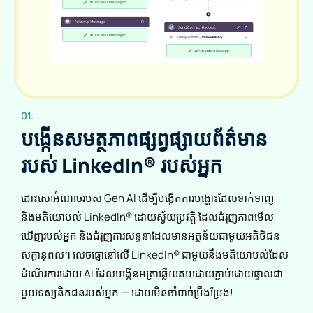
01.
បង្កើន​សមត្ថភាព​ផ្សព្វផ្សាយ​ព័ត៌មាន​
របស់ LinkedIn® របស់​អ្នក
ដោះសោអំណាចរបស់ Gen AI ដើម្បីបង្កើតការបង្ហោះដែលទាក់ទាញ
និងមតិយោបល់ LinkedIn® ដោយស្វ័យប្រវត្តិ ដែលជំរុញភាពមើល
ឃើញរបស់អ្នក និងជំរុញការសន្ទនាដែលមានអត្ថន័យជាមួយអតិថិជន
សក្តានុពល។ លេចធ្លោនៅលើ LinkedIn® ជាមួយនឹងមតិយោបល់ដែល
ដំណើរការដោយ AI ដែលបង្កើនអត្រាឆ្លើយតបដោយភ្ជាប់ដោយផ្ទាល់ជា
មួយទស្សនិកជនរបស់អ្នក — ដោយមិនចាំបាច់ប្រឹងប្រែង!