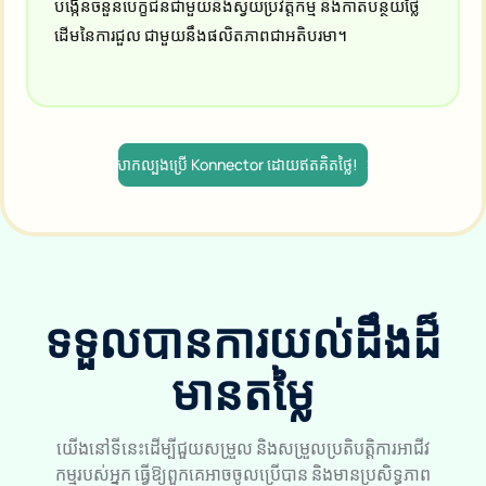
ការជ្រើសរើស
បង្កើនចំនួនបេក្ខជនជាមួយនឹងស្វ័យប្រវត្តិកម្ម និងកាត់បន្ថយថ្លៃ
ដើមនៃការជួល ជាមួយនឹងផលិតភាពជាអតិបរមា។
សាកល្បងប្រើ Konnector ដោយឥតគិតថ្លៃ!
ទទួលបានការយល់ដឹងដ៏
មានតម្លៃ