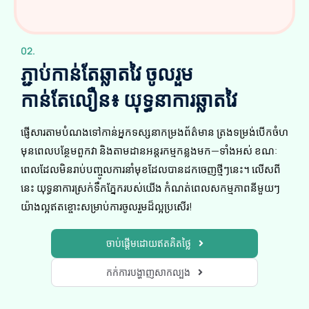
02.
ភ្ជាប់កាន់តែឆ្លាតវៃ ចូលរួម
កាន់តែលឿន៖ យុទ្ធនាការឆ្លាតវៃ
ផ្ញើសារតាមបំណងទៅកាន់អ្នកទស្សនាកម្រងព័ត៌មាន ត្រងទម្រង់បើកចំហ
មុនពេលបន្ថែមពួកវា និងតាមដានអន្តរកម្មកន្លងមក—ទាំងអស់ ខណៈ
ពេលដែលមិនរាប់បញ្ចូលការនាំមុខដែលបានដកចេញថ្មីៗនេះ។ លើសពី
នេះ យុទ្ធនាការស្រក់ទឹកភ្នែករបស់យើង កំណត់ពេលសកម្មភាពនីមួយៗ
យ៉ាងល្អឥតខ្ចោះសម្រាប់ការចូលរួមដ៏ល្អប្រសើរ!
ចាប់ផ្តើមដោយឥតគិតថ្លៃ
កក់ការបង្ហាញសាកល្បង