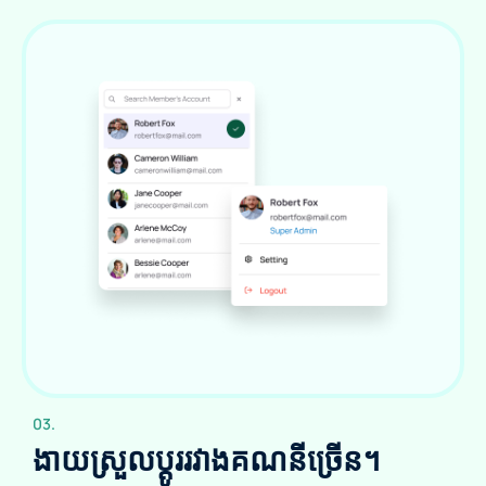
03.
ងាយស្រួលប្តូររវាងគណនីច្រើន។