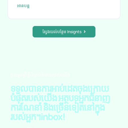
បង្កើនចំនួន។ អត្ថបទនេះចាប់ផ្តើមនៅកន្លែងណាមួយបន្ថែម
ទៀត។
អាន​បន្ត
ស្វែងយល់បន្ថែម Insignts
ចូលរួមព្រឹត្តិប័ត្រព័ត៌មានរបស់យើង
ទទួលបានការអាប់ដេតចុងក្រោយ
បំផុតរបស់យើង អត្ថបទអ្នកជំនាញ
ការណែនាំ និងច្រើនទៀតនៅក្នុង