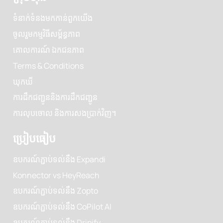
អ្នកអភិវឌ្ឍន៍ និងឯកសារ API
ក្រុមហ៊ុន
ទំនាក់ទំនងមកកាន់ពួកយើង
ចូលរួមកម្មវិធីសម្ព័ន្ធភាព
គោលការណ៍ ​ឯកជនភាព
Terms & Conditions
ឃុកឃី
ការដឹកជញ្ជូននិងការដឹកជញ្ជូន
ការលុបចោល និងការសងប្រាក់វិញ។
ប្រៀបធៀប
ឧបករណ៍ភ្ជាប់ទល់នឹង Expandi
Konnector vs HeyReach