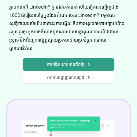
ភ្ជាប់គណនី LinkedIn® គ្មានដែនកំណត់ ហើយផ្ញើការអញ្ជើញជាង
1,000 ជារៀងរាល់ថ្ងៃក្នុងដែនកំណត់របស់ LinkedIn®។ មុខងារ
សុវត្ថិភាពរបស់យើងធានានូវការបង្វិល និងការអនុលោមតាមច្បាប់យ៉ាង
រលូន ដូច្នេះអ្នកអាចកំណត់អ្នកដែលមានសក្តានុពលបានយ៉ាងងាយ
ស្រួល និងជំរុញការផ្សព្វផ្សាយប្រកបដោយប្រសិទ្ធភាពដោយ
គ្មានហានិភ័យ!
ចាប់ផ្តើមដោយឥតគិតថ្លៃ
កក់ការបង្ហាញសាកល្បង