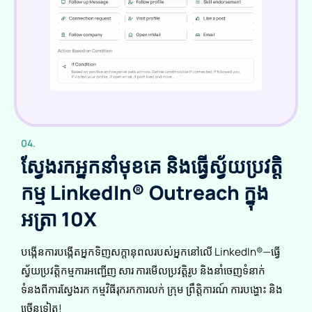
04.
ស្វែងរកអ្នកនាំមុខគេ និងធ្វើស្វ័យប្រវត្តិ
កម្ម LinkedIn® Outreach ក្នុង
អត្រា 10X
បង្កើនការបង្កើតអ្នកទិញសក្តានុពលរបស់អ្នកនៅលើ LinkedIn®—ធ្វើ
ស្វ័យប្រវត្តិកម្មការអញ្ជើញ សារ ការមើលប្រវត្តិរូប និងនាំចេញទំនាក់
ទំនងពីការស្វែងរក កម្មវិធីរុករកការលក់ ក្រុម ព្រឹត្តិការណ៍ ការបង្ហោះ និង
ច្រើនទៀត!