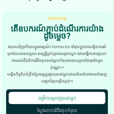
ការសហការគ្នា
តើឧបករណ៍ភ្ជាប់ដំណើរការយ៉ាង
ដូចម្តេច?
វាយ​តប​វិញ​ហើយ​បន្ធូរ​អារម្មណ៍! Konnector នាំមុខក្នុងការបង្កើតការនាំ
មុខដែលមានលក្ខណៈសម្បត្តិគ្រប់គ្រាន់សម្រាប់អ្នក ដោយធ្វើការទាញយក
ការយល់ដឹងពីការរំពឹងទុករបស់អ្នកទាំងអស់ដោយគ្រាន់តែចុចតែម្តង
ប៉ុណ្ណោះ។
បង្កើនកិច្ចខិតខំប្រឹងប្រែងផ្សព្វផ្សាយរបស់អ្នកដោយមិនចាំបាច់មានជំនាញ
បច្ចេកវិទ្យាកម្រិតខ្ពស់។
ពង្រីកបណ្តាញរបស់អ្នក
ស្វែងរកការរំពឹងទុកកំពូល