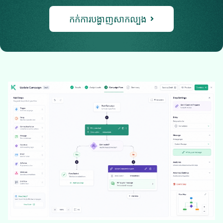
កក់ការបង្ហាញសាកល្បង