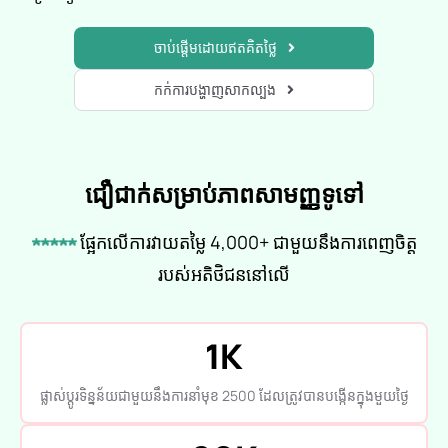
ចាប់ផ្តើមដោយឥតគិតថ្លៃ
កក់ការបង្ហាញសាកល្បង
ជឿជាក់សម្រាប់ភាពសាមញ្ញទូទៅ
★★★★★
ផ្អែកលើការវាយតម្លៃ 4,000+ ជាមួយនឹងការពេញចិត្ត
របស់អតិថិជននៅលើ
1K
ផ្លាស់ប្តូរទិន្នន័យជាមួយនឹងការនាំមុខ 2500 ដែលត្រូវបានបង្កើនក្នុងមួយថ្ងៃ