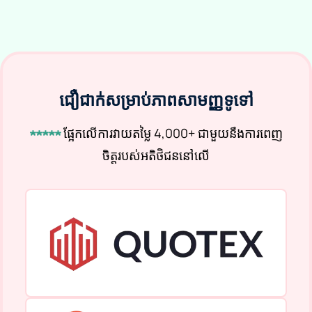
ជឿជាក់សម្រាប់ភាពសាមញ្ញទូទៅ
★★★★★
ផ្អែកលើការវាយតម្លៃ 4,000+ ជាមួយនឹងការពេញ
ចិត្តរបស់អតិថិជននៅលើ