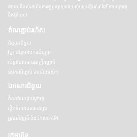
កំណត់គោលដៅអនាគតដ៏ល្អឥតខ្ចោះរបស់អ្នកដោយខិតខំប្រឹងប្រែង
ជាមួយនឹងលំដាប់នៃការផ្សព្វផ្សាយដោយស្វ័យប្រវត្តិនៅលើវេទិកាបណ្តាញ
និងអ៊ីមែល!
តំណភ្ជាប់រហ័ស
ជំនួយ/ជំនួយ
ផ្នែកបន្ថែមឧបករណ៍ភ្ជាប់
សំនួរដែលមានជាញឹកញាប់
ឧបករណ៍ភ្ជាប់ Vs ទាំងអស់។
ឯកសារជំនួយ
កំណត់​ហេតុ​បណ្ដាញ
រៀបចំតារាងសាកល្បង