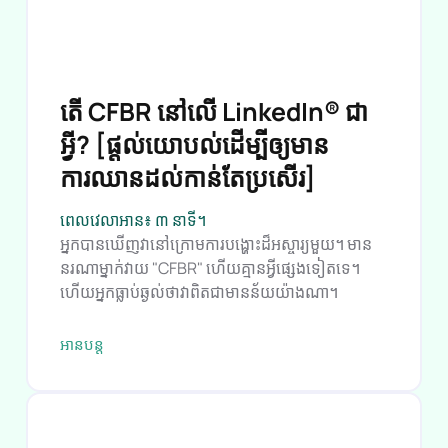
តើ CFBR នៅលើ LinkedIn® ជា
អ្វី? [ផ្ដល់យោបល់ដើម្បីឲ្យមាន
ការឈានដល់កាន់តែប្រសើរ]
ពេលវេលាអាន៖ ៣ នាទី។
អ្នកបានឃើញវានៅក្រោមការបង្ហោះដ៏អស្ចារ្យមួយ។ មាន
នរណាម្នាក់វាយ "CFBR" ហើយគ្មានអ្វីផ្សេងទៀតទេ។
ហើយអ្នកធ្លាប់ឆ្ងល់ថាវាពិតជាមានន័យយ៉ាងណា។
អាន​បន្ត