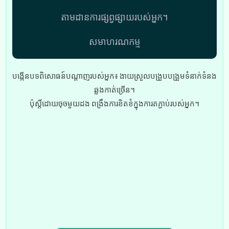
តាមដានការផ្សព្វផ្សាយរបស់អ្នក។
សមាហរណកម្ម
បង្កើនបទពិសោធន៍បណ្តាញរបស់អ្នក៖ ងាយស្រួលបង្រួបបង្រួមទំនាក់ទំនង
ឆ្លងកាត់ច្រើន។
ប៉ុស្តិ៍​ដោយ​ចុច​មួយ​ដង ពង្រឹង​ការ​ខិតខំ​ក្នុង​ការ​តភ្ជាប់​របស់​អ្នក។