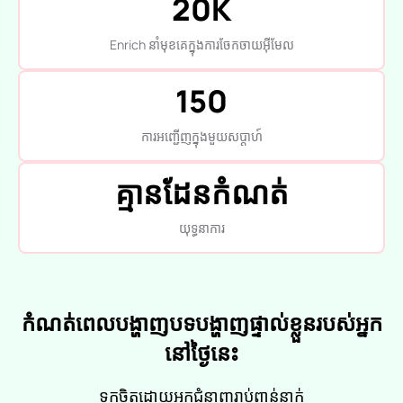
20K
Enrich នាំមុខគេក្នុងការចែកចាយអ៊ីមែល
150
ការអញ្ជើញក្នុងមួយសប្តាហ៍
គ្មានដែនកំណត់
យុទ្ធនាការ
កំណត់ពេលបង្ហាញបទបង្ហាញផ្ទាល់ខ្លួនរបស់អ្នក
នៅថ្ងៃនេះ
ទុកចិត្តដោយអ្នកជំនាញរាប់ពាន់នាក់