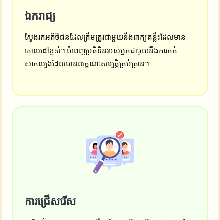
ឯករាជ្យ
ស្វែងរកអតិថិជនដែលត្រឹមត្រូវជាមួយនឹងពាក្យគន្លឹះដែលមាន
គោលដៅខ្ពស់។ បំពេញប្រតិទិនរបស់អ្នកជាមួយនឹងការកក់
សាកល្បងដែលមានលក្ខណៈសម្បត្តិគ្រប់គ្រាន់។