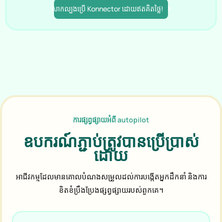
សាកល្បងប្រើ Konnector ដោយឥតគិតថ្លៃ!
ការផ្សព្វផ្សាយអំពី autopilot
ឧបករណ៍ភ្ជាប់ត្រូវបានប្រើប្រាស់
ដោយ
អាជីវកម្មដែលមានគោលបំណងសម្រួលដល់ការបង្កើតអ្នកដឹកនាំ និងការ