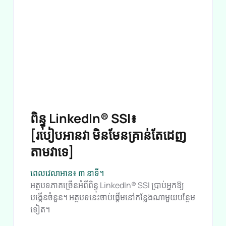
ពិន្ទុ LinkedIn® SSI៖
[របៀបអានវា មិនមែនគ្រាន់តែដេញ
តាមវាទេ]
ពេលវេលាអាន៖ ៣ នាទី។
អត្ថបទភាគច្រើនអំពីពិន្ទុ LinkedIn® SSI ប្រាប់អ្នកឱ្យ