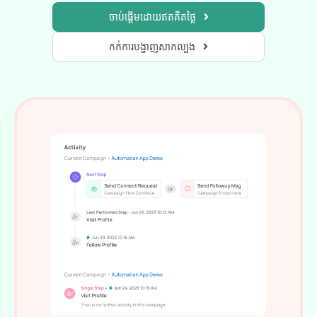
ចាប់ផ្តើមដោយឥតគិតថ្លៃ
កក់ការបង្ហាញសាកល្បង