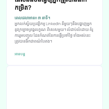
តើធ្វើដូចម្តេចដើម្បីជ្រើសរើស
ឧបករណ៍ស្វ័យប្រវត្តិកម្ម LinkedIn
ដែលនឹងមិនធ្វើឱ្យអ្នកត្រូវបានដាក់
កម្រិត?
ពេលវេលាអាន៖ ៣ នាទី។
អ្នកលក់ស្វ័យប្រវត្តិកម្ម LinkedIn នីមួយៗនឹងបង្ហាញអ្នក
នូវក្រឡាចត្រង្គលក្ខណៈពិសេសមួយ។ លំដាប់លំដោយ គំរូ
ការរួមបញ្ចូល ដែនកំណត់នៃការផ្ញើប្រចាំថ្ងៃ ទាំងអស់នេះ
ត្រូវបានធីកជាពណ៌បៃតង។
អាន​បន្ត