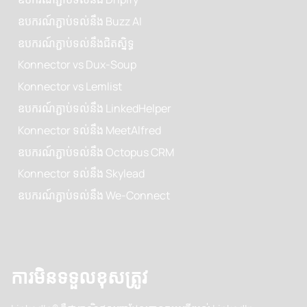
ឧបករណ៍ភ្ជាប់ទល់នឹង Zopto
ឧបករណ៍ភ្ជាប់ទល់នឹង CoPilot AI
ឧបករណ៍ភ្ជាប់ទល់នឹង Dripify
ឧបករណ៍ភ្ជាប់ទល់នឹង Buzz AI
ឧបករណ៍ភ្ជាប់ទល់នឹងជិតស្និទ្ធ
Konnector vs Dux-Soup
Konnector vs Lemlist
ឧបករណ៍ភ្ជាប់ទល់នឹង LinkedHelper
Konnector ទល់នឹង MeetAlfred
ឧបករណ៍ភ្ជាប់ទល់នឹង Octopus CRM
Konnector ទល់នឹង Skylead
ឧបករណ៍ភ្ជាប់ទល់នឹង We-Connect