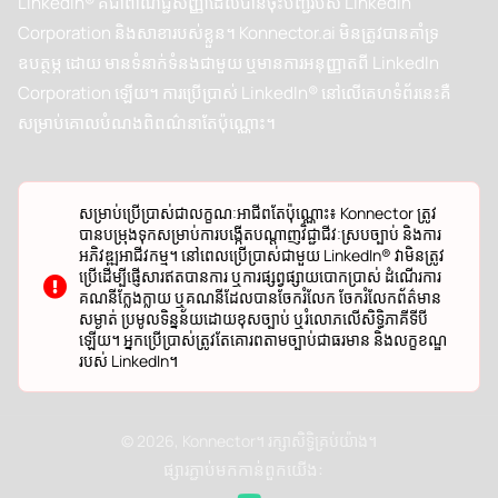
ការមិនទទួលខុសត្រូវ
LinkedIn® គឺជាពាណិជ្ជសញ្ញាដែលបានចុះបញ្ជីរបស់ LinkedIn
Corporation និងសាខារបស់ខ្លួន។ Konnector.ai មិនត្រូវបានគាំទ្រ
ឧបត្ថម្ភ ដោយ មានទំនាក់ទំនងជាមួយ ឬមានការអនុញ្ញាតពី LinkedIn
Corporation ឡើយ។ ការប្រើប្រាស់ LinkedIn® នៅលើគេហទំព័រនេះគឺ
សម្រាប់គោលបំណងពិពណ៌នាតែប៉ុណ្ណោះ។
សម្រាប់ប្រើប្រាស់ជាលក្ខណៈអាជីពតែប៉ុណ្ណោះ៖
Konnector ត្រូវ
បានបម្រុងទុកសម្រាប់ការបង្កើតបណ្តាញវិជ្ជាជីវៈស្របច្បាប់ និងការ
អភិវឌ្ឍអាជីវកម្ម។ នៅពេលប្រើប្រាស់ជាមួយ LinkedIn® វាមិនត្រូវ
ប្រើដើម្បីផ្ញើសារឥតបានការ ឬការផ្សព្វផ្សាយបោកប្រាស់ ដំណើរការ
គណនីក្លែងក្លាយ ឬគណនីដែលបានចែករំលែក ចែករំលែកព័ត៌មាន
សម្ងាត់ ប្រមូលទិន្នន័យដោយខុសច្បាប់ ឬរំលោភលើសិទ្ធិភាគីទីបី
ឡើយ។ អ្នកប្រើប្រាស់ត្រូវតែគោរពតាមច្បាប់ជាធរមាន និងលក្ខខណ្ឌ
របស់ LinkedIn។