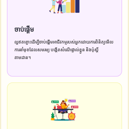
ចាប់ផ្តើម
ល្អឥតខ្ចោះដើម្បីចាប់ផ្តើមអាជីវកម្មរបស់អ្នកដោយការពិនិត្យមើល
ការនាំមុខដែលសមរម្យ បង្កើតសំណើផ្ទាល់ខ្លួន និងប៉ុស្តិ៍
តាមដាន។