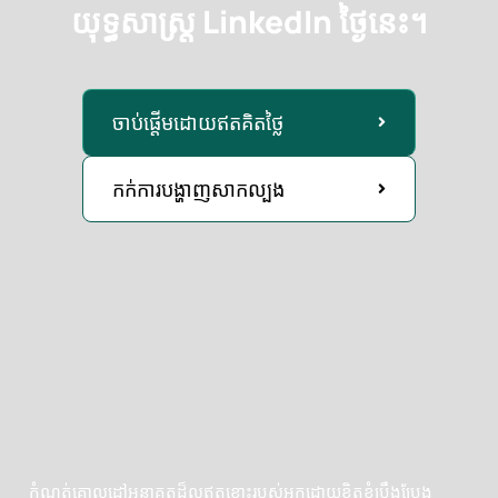
ស្វ័យប្រវត្តិកម្មរបស់អ្នក។
យុទ្ធសាស្ត្រ LinkedIn ថ្ងៃនេះ។
ចាប់ផ្តើមដោយឥតគិតថ្លៃ
កក់ការបង្ហាញសាកល្បង