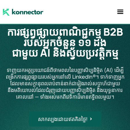
ការផ្សព្វផ្សាយពាណិជ្ជកម្ម B2B
របស់អ្នកចំនួន ១១ ដង
ជាមួយ AI និងស្វ័យប្រវត្តិកម្ម
ទាញយកអត្ថប្រយោជន៍ពីថាមពលនៃបញ្ញាសិប្បនិម្មិត (AI) ដើម្បី
ពង្រីកការផ្សព្វផ្សាយរបស់អ្នកនៅលើ LinkedIn®។ ទាក់ទាញអ្នក
ដែលមានសក្តានុពលរាប់ពាន់នាក់ជារៀងរាល់សប្តាហ៍ជាមួយ
នឹងមតិយោបល់ដែលជំរុញដោយបញ្ញាសិប្បនិម្មិត និងយុទ្ធនាការ
គោលដៅ — ទាំងអស់មកពីវេទិកាដ៏មានឥទ្ធិពលមួយ។
សាកល្បងដោយឥតគិតថ្លៃ!