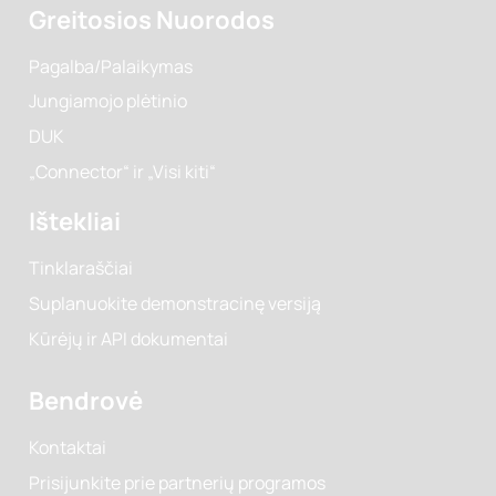
naudodami automatines informavimo sekas tinklo
platformose ir el. paštu!
Greitosios Nuorodos
Pagalba/Palaikymas
Jungiamojo plėtinio
DUK
„Connector“ ir „Visi kiti“
Ištekliai
Tinklaraščiai
Suplanuokite demonstracinę versiją
Kūrėjų ir API dokumentai
Bendrovė