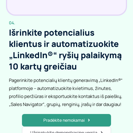
04.
Išrinkite potencialius
klientus ir automatizuokite
„LinkedIn®“ ryšių palaikymą
10 kartų greičiau
Pagerinkite potencialių klientų generavimą „LinkedIn®“
platformoje – automatizuokite kvietimus, žinutes,
profilio peržiūras ir eksportuokite kontaktus iš paieškų,
„Sales Navigator“, grupių, renginių, įrašų ir dar daugiau!
Pradėkite nemokamai
Užsisakykite demonstracinę versiją