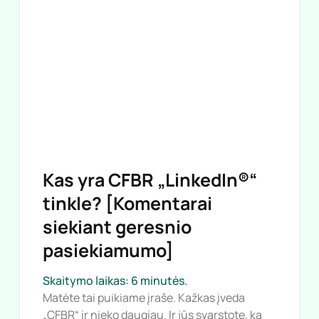
Kas yra CFBR „LinkedIn®“
tinkle? [Komentarai
siekiant geresnio
pasiekiamumo]