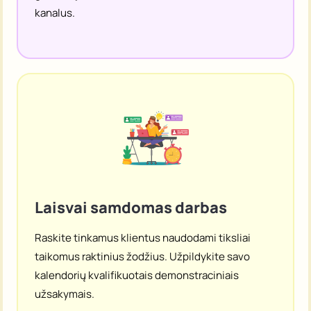
Puikiai tinka norint greitai pradėti savo verslą,
atrandant tinkamus potencialius klientus,
generuojant suasmenintas užklausas ir tolesnius
kanalus.
Laisvai samdomas darbas
Raskite tinkamus klientus naudodami tiksliai
taikomus raktinius žodžius. Užpildykite savo