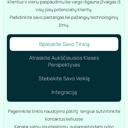
klientus ir vienu paspaudimu be vargo išgauna įžvalgas iš
visų jūsų potencialių klientų.
Padidinkite savo pastangas be pažangių technologinių
žinių.
Išplėskite Savo Tinklą
Atraskite Aukščiausios Klasės
Perspektyvas
Stebėkite Savo Veiklą
Integraciją
Pagerinkite tinklo naudojimo patirtį: lengvai sutvirtinkite
kontaktus keliuose
Kanalai vienu spustelėjimu, supaprastindami ryšio