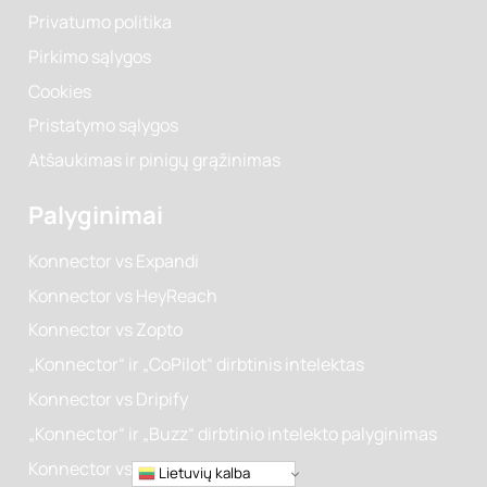
Kontaktai
Prisijunkite prie partnerių programos
Privatumo politika
Pirkimo sąlygos
Cookies
Pristatymo sąlygos
Atšaukimas ir pinigų grąžinimas
Palyginimai
Konnector vs Expandi
Konnector vs HeyReach
Konnector vs Zopto
„Konnector“ ir „CoPilot“ dirbtinis intelektas
Lietuvių kalba
Konnector vs Dripify