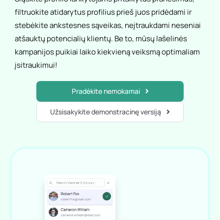
filtruokite atidarytus profilius prieš juos pridėdami ir
stebėkite ankstesnes sąveikas, neįtraukdami neseniai
atšauktų potencialių klientų. Be to, mūsų lašelinės
kampanijos puikiai laiko kiekvieną veiksmą optimaliam
įsitraukimui!
Pradėkite nemokamai
Užsisakykite demonstracinę versiją