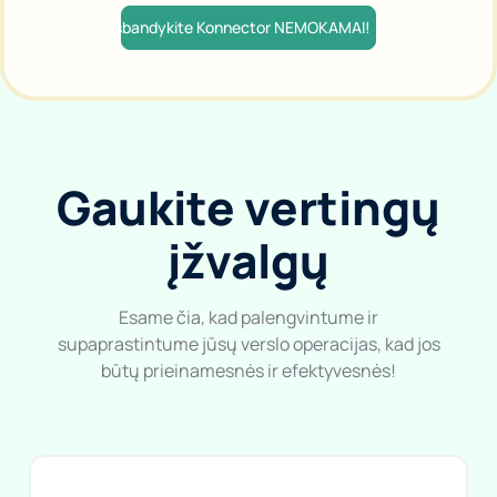
Išbandykite Konnector NEMOKAMAI!
Gaukite vertingų
įžvalgų
Esame čia, kad palengvintume ir
supaprastintume jūsų verslo operacijas, kad jos
būtų prieinamesnės ir efektyvesnės!