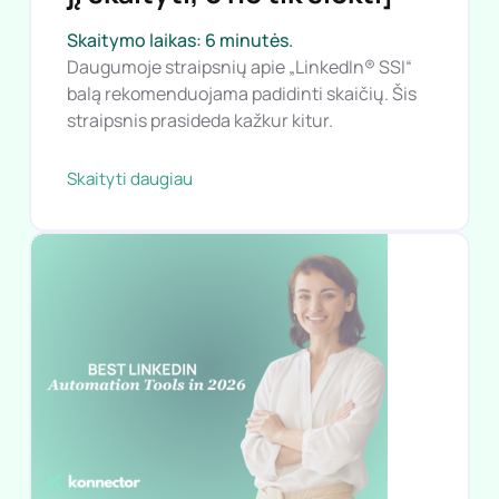
„LinkedIn® SSI“ balas: [kaip
jį skaityti, o ne tik siekti]
Skaitymo laikas: 6 minutės.
Daugumoje straipsnių apie „LinkedIn® SSI“
balą rekomenduojama padidinti skaičių. Šis
straipsnis prasideda kažkur kitur.
Skaityti daugiau