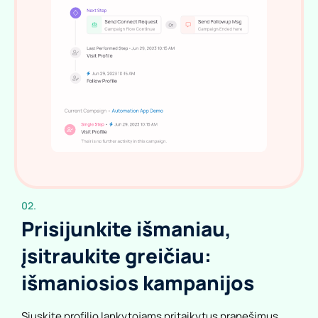
02.
Prisijunkite išmaniau,
įsitraukite greičiau:
išmaniosios kampanijos
Siųskite profilio lankytojams pritaikytus pranešimus,