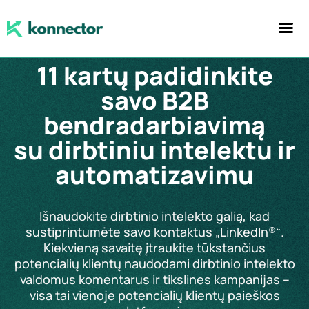
11 kartų padidinkite
savo B2B
bendradarbiavimą
su dirbtiniu intelektu ir
automatizavimu
Išnaudokite dirbtinio intelekto galią, kad
sustiprintumėte savo kontaktus „LinkedIn®“.
Kiekvieną savaitę įtraukite tūkstančius
potencialių klientų naudodami dirbtinio intelekto
valdomus komentarus ir tikslines kampanijas –
visa tai vienoje potencialių klientų paieškos