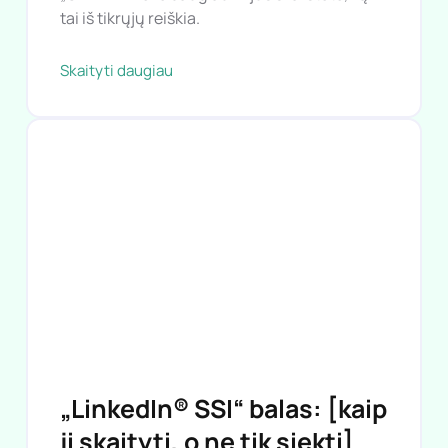
Skaitymo laikas: 6 minutės.
Matėte tai puikiame įraše. Kažkas įveda
„CFBR“ ir nieko daugiau. Ir jūs svarstote, ką
tai iš tikrųjų reiškia.
Skaityti daugiau