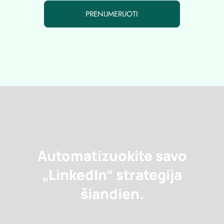
Tęsdami sutinkate su privatumo politika
Automatizuokite savo
„LinkedIn“ strategija