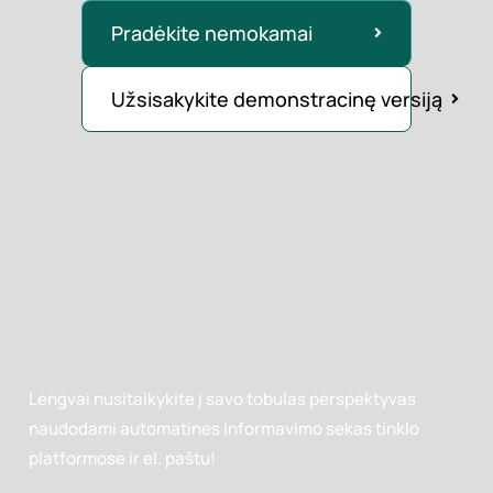
šiandien.
Pradėkite nemokamai
Užsisakykite demonstracinę versiją
Lengvai nusitaikykite į savo tobulas perspektyvas