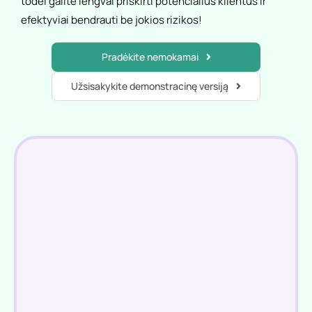
todėl galite lengvai priskirti potencialius klientus ir
efektyviai bendrauti be jokios rizikos!
Pradėkite nemokamai
Užsisakykite demonstracinę versiją