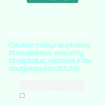
Sužinokite daugiau Insignts
PRISIJUNKITE PRIE MŪSŲ NAUJIENLAIŠKIO
Gaukite mūsų naujausius
atnaujinimus, ekspertų
straipsnius, vadovus ir dar
daugiau
pašto dėžutė!
El.pašto adresas