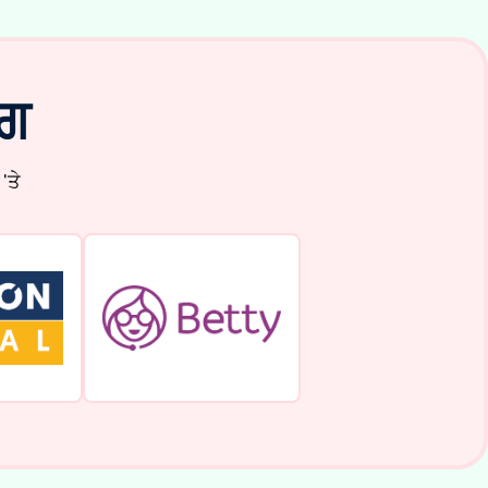
ੋਗ
'ਤੇ