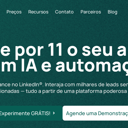
Preços
Recursos
Contato
Parceiros
Blog
e por 11 o seu 
m IA e automa
 alcance no LinkedIn®. Interaja com milhares de lead
ionadas — tudo a partir de uma plataforma poderosa 
Experimente GRÁTIS!
Agende uma Demonstraç