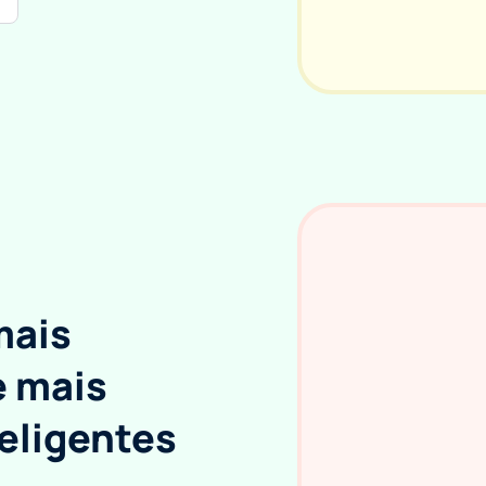
mais
e mais
eligentes