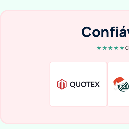
Confiá
★ ★ ★ ★ ★
C