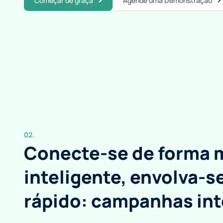
Começar de graça
Agende uma Demonstração
02.
Conecte-se de forma 
inteligente, envolva-s
rápido: campanhas int