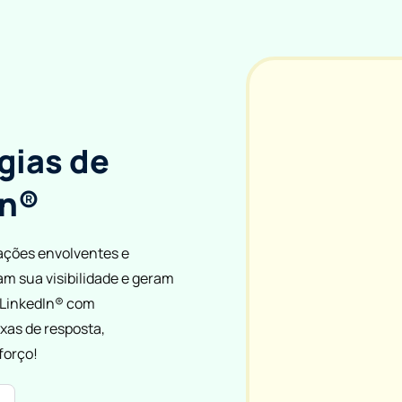
gias de
In®
icações envolventes e
 sua visibilidade e geram
 LinkedIn® com
xas de resposta,
forço!