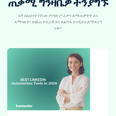
ጠቃሚ ግንዛቤዎችን
ያግኙ
እኛ እዚህ የተገኘነው የንግድ ሥራዎን ለማመቻቸት እና
ለማሳለጥ፣ የበለጠ ተደራሽ እና ቀልጣፋ እንዲሆኑ ለማድረግ
ነው!