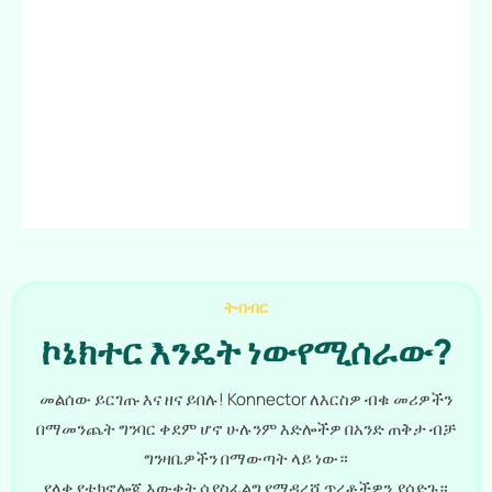
ትብብር
ኮኔክተር እንዴት ነው
የሚሰራው?
መልሰው ይርገጡ እና ዘና ይበሉ! Konnector ለእርስዎ ብቁ መሪዎችን
በማመንጨት ግንባር ቀደም ሆኖ ሁሉንም እድሎችዎ በአንድ ጠቅታ ብቻ
ግንዛቤዎችን በማውጣት ላይ ነው።
የላቀ የቴክኖሎጂ እውቀት ሳያስፈልግ የማዳረሻ ጥረቶችዎን ያሳድጉ።