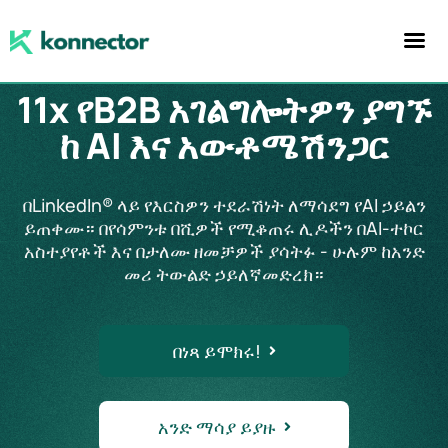
11x የB2B አገልግሎትዎን ያግኙ
ከ AI እና አውቶሜሽን
ጋር
በLinkedIn® ላይ የእርስዎን ተደራሽነት ለማሳደግ የAI ኃይልን
ይጠቀሙ። በየሳምንቱ በሺዎች የሚቆጠሩ ሊዶችን በAI-ተኮር
አስተያየቶች እና በታለሙ ዘመቻዎች ያሳትፉ - ሁሉም ከአንድ
መሪ ​​ትውልድ ኃይለኛ
መድረክ።
በነጻ ይሞክሩ!
አንድ ማሳያ ይያዙ