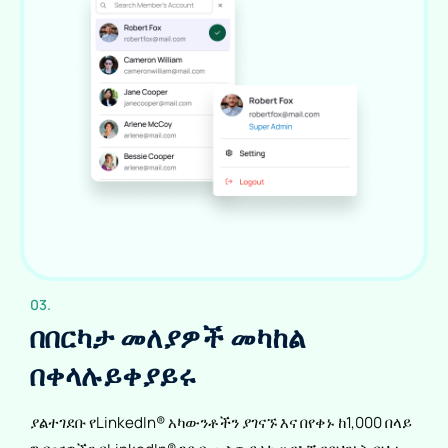
03.
በበርካታ መለያዎች መካከል
በቀላሉ
ይቀያይሩ
ያልተገደቡ የLinkedIn® አካውንቶችን ያገናኙ እና በየቀኑ ከ1,000 በላይ