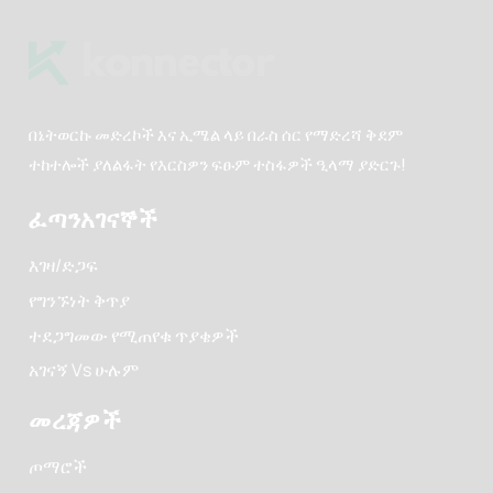
በኔትወርኩ መድረኮች እና ኢሜል ላይ በራስ ሰር የማድረሻ ቅደም
ተከተሎች ያለልፋት የእርስዎን ፍፁም ተስፋዎች ዒላማ ያድርጉ!
ፈጣን
አገናኞች
እገዛ/ድጋፍ
የግንኙነት ቅጥያ
ተደጋግመው የሚጠየቁ ጥያቄዎች
አገናኝ Vs ሁሉም
መረጃዎች
ጦማሮች