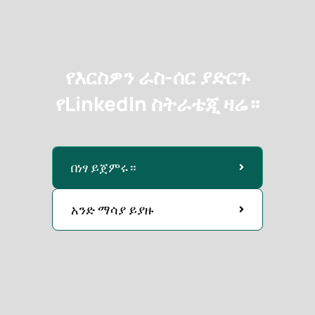
የእርስዎን ራስ-ሰር ያድርጉ
የLinkedIn ስትራቴጂ ዛሬ።
በነፃ ይጀምሩ።
አንድ ማሳያ ይያዙ