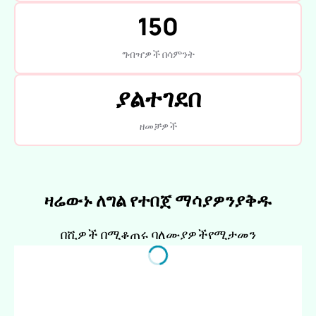
150
ግብዣዎች በሳምንት
ያልተገደበ
ዘመቻዎች
ዛሬውኑ ለግል የተበጀ ማሳያዎን
ያቅዱ
በሺዎች በሚቆጠሩ ባለሙያዎች
የሚታመን