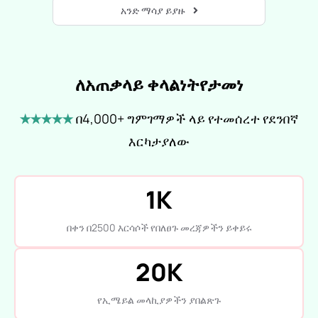
አንድ ማሳያ ይያዙ
ለአጠቃላይ ቀላልነት
የታመነ
★★★★★
በ4,000+ ግምገማዎች ላይ የተመሰረተ የደንበኛ
እርካታ
ያለው
1K
በቀን በ2500 እርሳሶች የበለፀጉ መረጃዎችን ይቀይሩ
20K
የኢሜይል መላኪያዎችን ያበልጽጉ