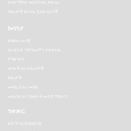
አንድ ማሳያ መርሃግብር ያውጡ
ገንቢዎች እና የኤፒአይ ሰነዶች
ኩባንያ
ለበለጠ መረጃ
የአጋርነት ፕሮግራምን ይቀላቀሉ
የ ግል የሆነ
ውሎች እና ሁኔታዎች
ኩኪዎች
መላኪያ እና መላክ
መሰረዝ እና ገንዘብ ተመላሽ ማድረግ
ንጽጽር
አገናኝ vs Expandi