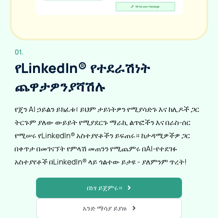
01.
የLinkedIn® የተደራሽነት
ጨዋታዎን
ያሻሽሉ
የጄን AI ኃይልን ይክፈቱ፣ ይህም ታይነትዎን የሚያሳድጉ እና ከሊዶች ጋር
ትርጉም ያለው ውይይት የሚያደርጉ ማራኪ ልጥፎችን እና በራስ-ሰር
የሚሠሩ የLinkedIn® አስተያየቶችን ይፍጠሩ። ከታዳሚዎችዎ ጋር
በቀጥታ በመገናኘት የምላሽ መጠንን የሚጨምሩ በAI-የተደገፉ
አስተያየቶች በLinkedIn® ላይ ጎልተው ይታዩ - ያለምንም ጥረት!
በነፃ ይጀምሩ።
አንድ ማሳያ ይያዙ