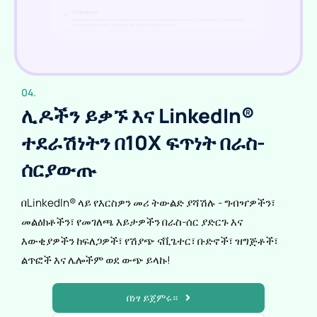
04.
ሊዶችን ይቃኙ እና LinkedIn®
ተደራሽነትን በ10X ፍጥነት በራስ-
ሰር
ያውጡ
በLinkedIn® ላይ የእርስዎን መሪ ትውልድ ያሻሽሉ - ግብዣዎችን፣
መልዕክቶችን፣ የመገለጫ እይታዎችን በራስ-ሰር ያድርጉ እና
እውቂያዎችን ከፍለጋዎች፣ የሽያጭ ናቪጌተር፣ ቡድኖች፣ ዝግጅቶች፣
ልጥፎች እና ሌሎችም ወደ ውጭ ይላኩ!
በነፃ ይጀምሩ።