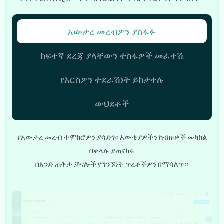
አውታረ መረብዎን ያስፋፉ
ከፍተኛ ደረጃ ያላቸውን ተስፋዎች መፈተሽ
የእርስዎን ተደራሽነት ይከታተሉ
ውህደቶች
የአውታረ መረብ ተሞክሮዎን ያሳድጉ፡ እውቂያዎችን ከብዙዎች መካከል
በቀላሉ ያጠናክሩ
በአንድ ጠቅታ ቻናሎች የግንኙነት ጥረቶችዎን በማሳለጥ።