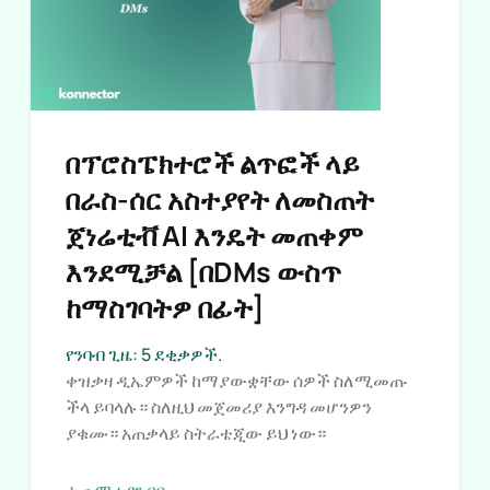
በፕሮስፔክተሮች ልጥፎች ላይ
በራስ-ሰር አስተያየት ለመስጠት
ጀነሬቲቭ AI እንዴት መጠቀም
እንደሚቻል [በDMs ውስጥ
ከማስገባትዎ በፊት]
የንባብ ጊዜ: 5 ደቂቃዎች.
ቀዝቃዛ ዲኤምዎች ከማያውቋቸው ሰዎች ስለሚመጡ
ችላ ይባላሉ። ስለዚህ መጀመሪያ እንግዳ መሆንዎን
ያቁሙ። አጠቃላይ ስትራቴጂው ይህ ነው።