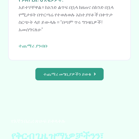
አይተሃቸዋል። ከአንድ ልጥፍ በኋላ ከዘጠና ሰከንድ በኋላ
የሚታዩት በጥርጣሬ የተወለወሉ አስተያየቶች በቀጥታ
ስርጭት ላይ ይውላሉ። “በጣም ጥሩ ግንዛቤዎች!
አመሰግናለሁ”
ተጨማሪ ያንብቡ
ተጨማሪ መግቢያዎችን ይወቁ
የእኛን በራሪ ጽሁፍ ይቀላቀሉ
የቅርብ ጊዜ ዝማኔዎቻችንን፣