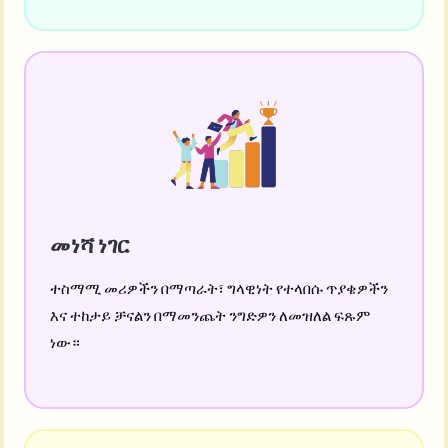
መነሻ ነገር
ተስማሚ መሪዎችን በማጣራት፣ ግላዊነት የተላበሱ ጥያቄዎችን
እና ተከታይ ቻናልን በማመንጨት ንግድዎን ለመዝለል ፍጹም
ነው።