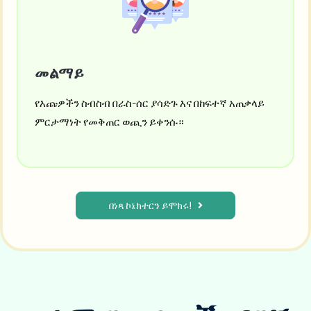
መልማይ
የእጩዎችን ስብስብ በራስ-ሰር ያሳድጉ እና በከፍተኛ አጠቃላይ
ምርታማነት የመቅጠር ወጪን ይቀንሱ።
በነጻ ኮኔክተርን ይሞክሩ!