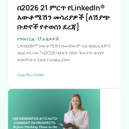
በ2026 21 ምርጥ የLinkedIn®
አውቶሜሽን መሳሪያዎች [ለሽያጭ
ቡድኖች የተወሰነ ደረጃ]
የንባብ ጊዜ: 17 ደቂቃዎች.
LinkedIn® አውቶሜሽን ከመቼውም ጊዜ በበለጠ ለምን
አስፈላጊ ነው? በ2026 ባለፉት ሶስት ዓመታት ውስጥ
አብዛኛውን ጊዜዬን አሳልፌያለሁ
ተጨማሪ ያንብቡ