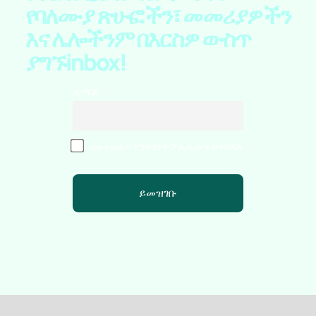
የባለሙያ ጽሁፎችን፣ መመሪያዎችን
እና ሌሎችንም በእርስዎ ውስጥ
ያግኙ
inbox!
ኢሜል
በመቀጠልዎ የግላዊነት ፖሊሲውን ይቀበላሉ