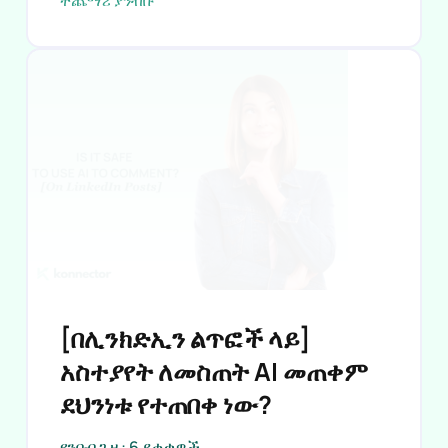
ተጨማሪ ያንብቡ
[በሊንክድኢን ልጥፎች ላይ]
አስተያየት ለመስጠት AI መጠቀም
ደህንነቱ የተጠበቀ ነው?
የንባብ ጊዜ: 6 ደቂቃዎች.