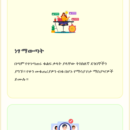
ነፃ ማውጣት
በጣም የተነጣጠሩ ቁልፍ ቃላት ያላቸው ትክክለኛ ደንበኞችን
ያግኙ። የቀን መቁጠሪያዎን ብቁ በሆኑ የማሳያ ቦታ ማስያዣዎች
ይሙሉ።