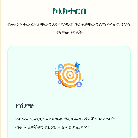
ኮኔክተር
በ
የመሪነት ትውልዶቻቸውን እና የማዳረስ ጥረቶቻቸውን ለማቀላጠፍ ዓላማ
ያላቸው ንግዶች
የሽያጭ
የታለመ አይሲፒን እና አውቶማቲክ መዳረሻዎችን በመገንባት
ብቁ መሪዎችዎን የቧንቧ መስመር ይጨምሩ።