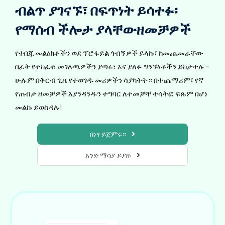
ብልጥ ያገናኙ፣ በፍጥነት ይሳተፉ፡
የማሰብ ችሎታ ያላቸው
ዘመቻዎች
የተበጁ መልዕክቶችን ወደ ፕሮፋይል ጎብኝዎች ይላኩ፣ ከመጨመራቸው
በፊት የተከፈቱ መገለጫዎችን ያጣሩ፣ እና ያለፉ ግንኙነቶችን ይከታተሉ -
ሁሉም በቅርብ ጊዜ የተወገዱ መሪዎችን ሳያካትት። በተጨማሪም፣ የኛ
የጠብታ ዘመቻዎች እያንዳንዱን ተግባር ለተመቻቸ ተሳትፎ ፍጹም በሆነ
መልኩ ይወስዳሉ!
በነፃ ይጀምሩ።
አንድ ማሳያ ይያዙ