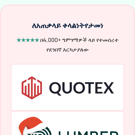
ለአጠቃላይ ቀላልነት
የታመነ
★★★★★
በ4,000+ ግምገማዎች ላይ የተመሰረተ
የደንበኛ እርካታ
ያለው