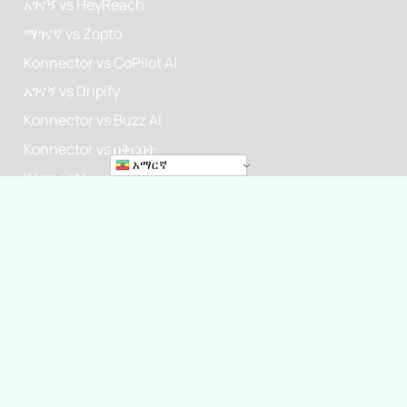
አገናኝ vs HeyReach
ማገናኛ vs Zopto
Konnector vs CoPilot AI
አገናኝ vs Dripify
Konnector vs Buzz AI
Konnector vs በቅርበት
አማርኛ
Konnector vs Dux-ሾርባ
አገናኝ vs Lemlist
ኮኔክተር vs LinkedHelper
Konnector vs MeetAlfred
Konnector vs Octopus CRM
አገናኝ vs Skylead
ኮኔክተር vs እኛ-ተገናኘን።