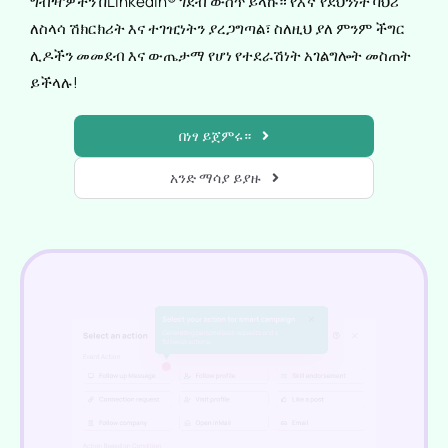
ግብዣዎችን በLinkedIn® ገደብ ውስጥ ይላኩ። የእኛ የደህንነት ባህሪ
ለስላሳ ሽክርክሪት እና ተገዢነትን ያረጋግጣል፣ ስለዚህ ያለ ምንም ችግር
ሊዶችን መመደብ እና ውጤታማ የሆነ የተደራሽነት አገልግሎት መስጠት
ይችላሉ!
በነፃ ይጀምሩ።
አንድ ማሳያ ይያዙ