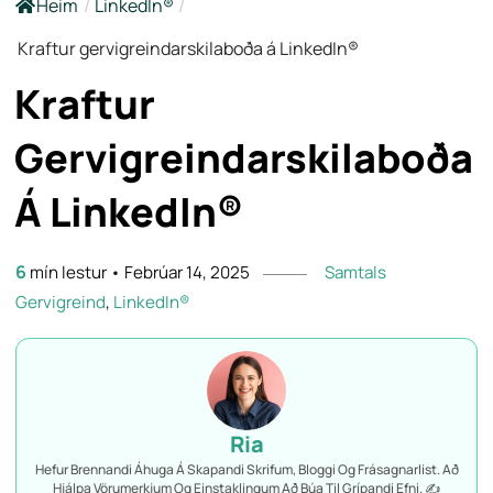
Heim
/
LinkedIn®
/
Kraftur gervigreindarskilaboða á LinkedIn®
Kraftur
Gervigreindarskilaboða
Á LinkedIn®
6
mín lestur
•
Febrúar 14, 2025
Samtals
Gervigreind
,
LinkedIn®
Ria
Hefur Brennandi Áhuga Á Skapandi Skrifum, Bloggi Og Frásagnarlist. Að
Hjálpa Vörumerkjum Og Einstaklingum Að Búa Til Grípandi Efni. ✍️