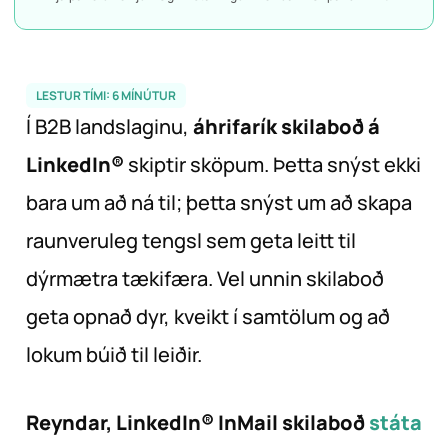
LESTUR TÍMI:
6
MÍNÚTUR
Í B2B landslaginu,
áhrifarík skilaboð á
LinkedIn®
skiptir sköpum. Þetta snýst ekki
bara um að ná til; þetta snýst um að skapa
raunveruleg tengsl sem geta leitt til
dýrmætra tækifæra. Vel unnin skilaboð
geta opnað dyr, kveikt í samtölum og að
lokum búið til leiðir.
Reyndar, LinkedIn® InMail skilaboð
státa