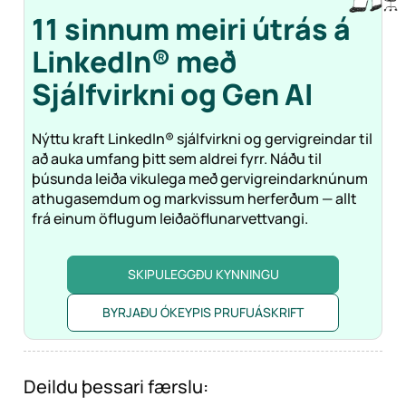
11 sinnum meiri útrás á
LinkedIn® með
Sjálfvirkni og Gen
AI
Nýttu kraft LinkedIn® sjálfvirkni og gervigreindar til
að auka umfang þitt sem aldrei fyrr. Náðu til
þúsunda leiða vikulega með gervigreindarknúnum
athugasemdum og markvissum herferðum — allt
frá einum öflugum leiðaöflunarvettvangi.
SKIPULEGGÐU KYNNINGU
BYRJAÐU ÓKEYPIS PRUFUÁSKRIFT
Deildu þessari færslu: