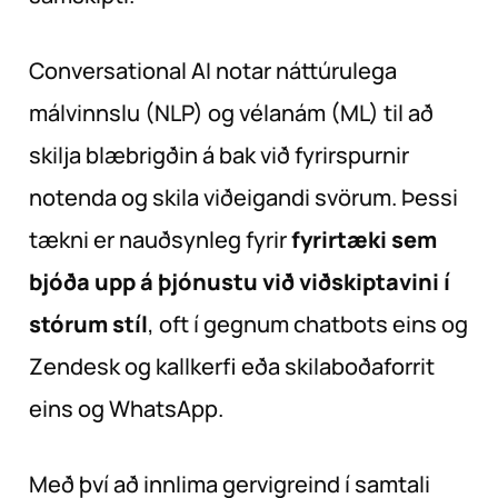
Conversational AI notar náttúrulega
málvinnslu (NLP) og vélanám (ML) til að
skilja blæbrigðin á bak við fyrirspurnir
notenda og skila viðeigandi svörum. Þessi
tækni er nauðsynleg fyrir
fyrirtæki sem
bjóða upp á þjónustu við viðskiptavini í
stórum stíl
, oft í gegnum chatbots eins og
Zendesk og kallkerfi eða skilaboðaforrit
eins og WhatsApp.
Með því að innlima gervigreind í samtali