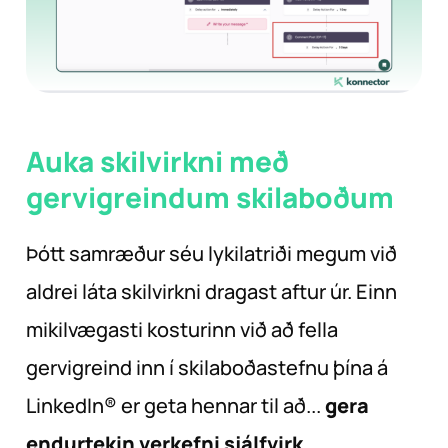
Auka skilvirkni með
gervigreindum skilaboðum
Þótt samræður séu lykilatriði megum við
aldrei láta skilvirkni dragast aftur úr. Einn
mikilvægasti kosturinn við að fella
gervigreind inn í skilaboðastefnu þína á
LinkedIn® er geta hennar til að...
gera
endurtekin verkefni sjálfvirk.