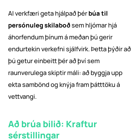
AI verkfæri geta hjálpað þér
búa til
persónuleg skilaboð
sem hljómar hjá
áhorfendum þínum á meðan þú gerir
endurtekin verkefni sjálfvirk. Þetta þýðir að
þú getur einbeitt þér að því sem
raunverulega skiptir máli: að byggja upp
ekta sambönd og knýja fram þátttöku á
vettvangi.
Að brúa bilið: Kraftur
sérstillingar