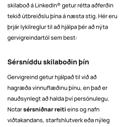
skilaboð á LinkedIn® getur rétta aðferðin
tekið útbreiðslu þína á næsta stig. Hér eru
þrjár lykilreglur til að hjálpa þér að nýta
gervigreindartól sem best:
Sérsníddu skilaboðin
þín
Gervigreind getur hjálpað til við að
hagræða vinnuflæðinu þínu, en það er
nauðsynlegt að halda því persónulegu.
Notar
sérsniðnar reiti
eins og nafn
viðtakandans, starfshlutverk eða nýleg