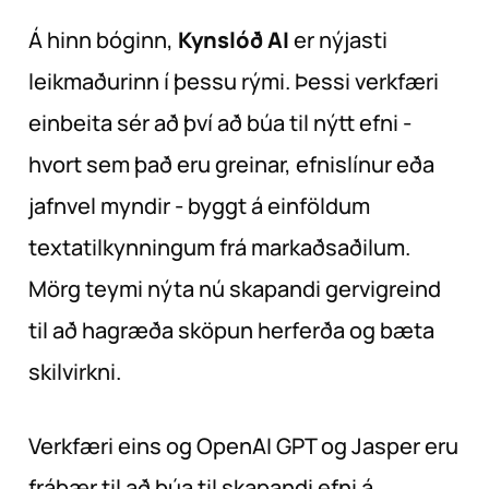
Á hinn bóginn,
Kynslóð AI
er nýjasti
leikmaðurinn í þessu rými. Þessi verkfæri
einbeita sér að því að búa til nýtt efni -
hvort sem það eru greinar, efnislínur eða
jafnvel myndir - byggt á einföldum
textatilkynningum frá markaðsaðilum.
Mörg teymi nýta nú skapandi gervigreind
til að hagræða sköpun herferða og bæta
skilvirkni.
Verkfæri eins og OpenAI GPT og Jasper eru
frábær til að búa til skapandi efni á