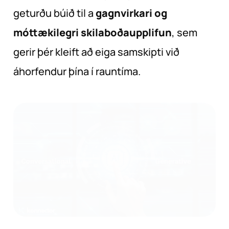
geturðu búið til a
gagnvirkari og
móttækilegri skilaboðaupplifun
, sem
gerir þér kleift að eiga samskipti við
áhorfendur þína í rauntíma.