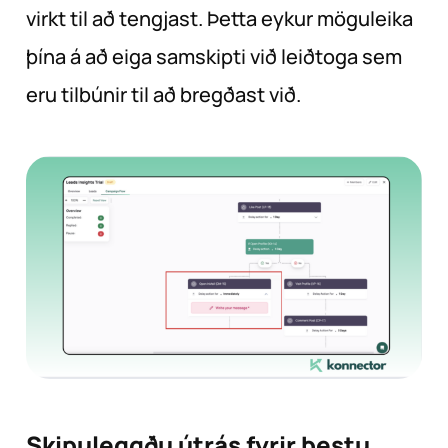
virkt til að tengjast. Þetta eykur möguleika
þína á að eiga samskipti við leiðtoga sem
eru tilbúnir til að bregðast við.
Skipuleggðu útrás fyrir bestu