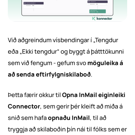
Við aðgreindum vísbendingar í „Tengdur
eða „Ekki tengdur“ og byggt á þátttökunni
sem við fengum - gefum svo
möguleika á
að senda eftirfylgniskilaboð
.
Þetta færir okkur til
Opna InMail eiginleiki
Connector
, sem gerir þér kleift að miða á
snið sem hafa
opnaðu InMail
, til að
tryggja að skilaboðin þín nái til fólks sem er