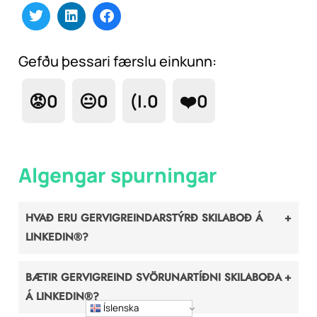
Gefðu þessari færslu einkunn:
😡
0
😐
0
(I.
0
❤️
0
Algengar spurningar
HVAÐ ERU GERVIGREINDARSTÝRÐ SKILABOÐ Á
LINKEDIN®?
BÆTIR GERVIGREIND SVÖRUNARTÍÐNI SKILABOÐA
Á LINKEDIN®?
Íslenska