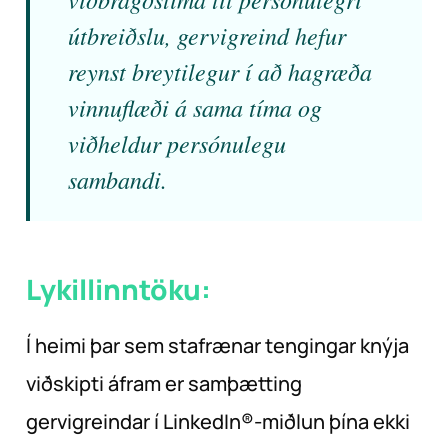
útbreiðslu, gervigreind hefur
reynst breytilegur í að hagræða
vinnuflæði á sama tíma og
viðheldur persónulegu
sambandi.
Lykillinntöku:
Í heimi þar sem stafrænar tengingar knýja
viðskipti áfram er samþætting
gervigreindar í LinkedIn®-miðlun þína ekki