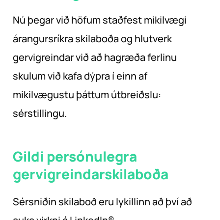
Nú þegar við höfum staðfest mikilvægi
árangursríkra skilaboða og hlutverk
gervigreindar við að hagræða ferlinu
skulum við kafa dýpra í einn af
mikilvægustu þáttum útbreiðslu:
sérstillingu.
Gildi persónulegra
gervigreindarskilaboða
Sérsniðin skilaboð eru lykillinn að því að