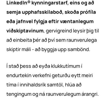
LinkedIn® kynningarstarf, eins og að
semja upphafsskilaboð, skoða prófíla
eða jafnvel fylgja eftir væntanlegum
viðskiptavinum
, gervigreind leysir þig til
að einbeita þér að því sem raunverulega
skiptir máli - að byggja upp sambönd.
Í stað þess að eyða klukkutímum í
endurtekin verkefni geturðu eytt meiri
tíma í innihaldsrík samtöl, hlúa að
tengingum og ná raunverulegum árangri.