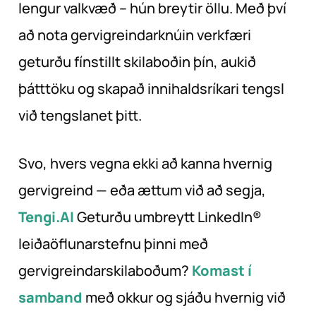
lengur valkvæð – hún breytir öllu. Með því
að nota gervigreindarknúin verkfæri
geturðu fínstillt skilaboðin þín, aukið
þátttöku og skapað innihaldsríkari tengsl
við tengslanet þitt.
Svo, hvers vegna ekki að kanna hvernig
gervigreind — eða ættum við að segja,
Tengi.AI
Geturðu umbreytt LinkedIn®
leiðaöflunarstefnu þinni með
gervigreindarskilaboðum?
Komast í
samband
með okkur og sjáðu hvernig við