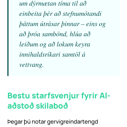
um dýrmætan tíma til að
einbeita þér að stefnumótandi
þáttum útrásar þinnar – eins og
að þróa sambönd, hlúa að
leiðum og að lokum keyra
innihaldsríkari samtöl á
vettvang.
Bestu starfsvenjur fyrir AI-
aðstoð skilaboð
Þegar þú notar gervigreindartengd