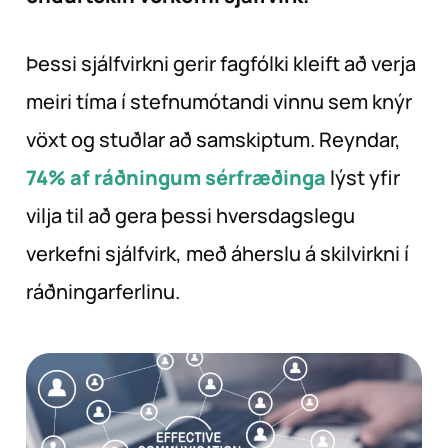
Þessi sjálfvirkni gerir fagfólki kleift að verja
meiri tíma í stefnumótandi vinnu sem knýr
vöxt og stuðlar að samskiptum. Reyndar,
74% af ráðningum sérfræðinga
lýst yfir
vilja til að gera þessi hversdagslegu
verkefni sjálfvirk, með áherslu á skilvirkni í
ráðningarferlinu.