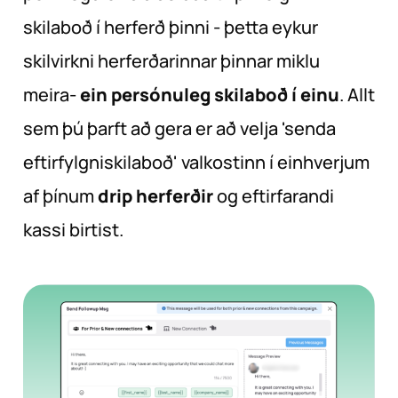
skilaboð í herferð þinni - þetta eykur
skilvirkni herferðarinnar þinnar miklu
meira-
ein persónuleg skilaboð í einu
. Allt
sem þú þarft að gera er að velja 'senda
eftirfylgniskilaboð' valkostinn í einhverjum
af þínum
drip herferðir
og eftirfarandi
kassi birtist.