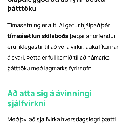
þátttöku
Tímasetning er allt. AI getur hjálpað þér
tímaáætlun skilaboða
þegar áhorfendur
eru líklegastir til að vera virkir, auka líkurnar
á svari. Þetta er fullkomið til að hámarka
þátttöku með lágmarks fyrirhöfn.
Að átta sig á ávinningi
sjálfvirkni
Með því að sjálfvirka hversdagslegri þætti