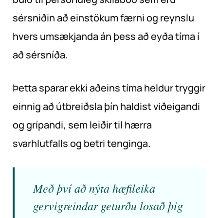
sérsniðin að einstökum færni og reynslu
hvers umsækjanda án þess að eyða tíma í
að sérsníða.
Þetta sparar ekki aðeins tíma heldur tryggir
einnig að útbreiðsla þín haldist viðeigandi
og grípandi, sem leiðir til hærra
svarhlutfalls og betri tenginga.
Með því að nýta hæfileika
gervigreindar geturðu losað þig