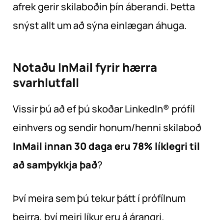
afrek gerir skilaboðin þín áberandi. Þetta
snýst allt um að sýna einlægan áhuga.
Notaðu InMail fyrir hærra
svarhlutfall
Vissir þú að ef þú skoðar LinkedIn® prófíl
einhvers og sendir honum/henni skilaboð
InMail innan 30 daga eru 78% líklegri til
að samþykkja það
?
Því meira sem þú tekur þátt í prófílnum
þeirra, því meiri líkur eru á árangri.