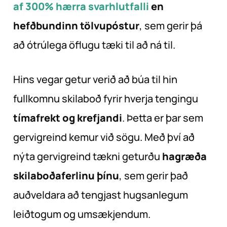
af 300% hærra svarhlutfalli
en
hefðbundinn tölvupóstur
, sem gerir þá
að ótrúlega öflugu tæki til að ná til.
Hins vegar getur verið að búa til hin
fullkomnu skilaboð fyrir hverja tengingu
tímafrekt og krefjandi
. Þetta er þar sem
gervigreind kemur við sögu. Með því að
nýta gervigreind tækni geturðu
hagræða
skilaboðaferlinu þínu
, sem gerir það
auðveldara að tengjast hugsanlegum
leiðtogum og umsækjendum.