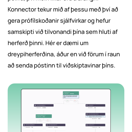
Konnector tekur mið af þessu með því að
gera prófílskoðanir sjálfvirkar og hefur
samskipti við tilvonandi þína sem hluti af
herferð þinni. Hér er dæmi um
dreypiherferðina, áður en við förum í raun
að senda póstinn til viðskiptavinar þíns.