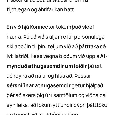
fljótlegan og áhrifaríkan hátt.
En við hjá Konnector tökum það skref
hærra. Þó að við skiljum eftir persónulegu
skilaboðin til þín, teljum við að þátttaka sé
lykilatriði. Þess vegna bjóðum við upp á
AI-
mynduð athugasemdir um leiðir
þú ert
að reyna að ná til og hlúa að. Þessar
sérsniðnar athugasemdir
getur hjálpað
þér að skera þig úr í samtölum og viðhalda
sýnileika, að lokum ýtt undir dýpri þátttöku
og tengsl við markhópinn þinn.