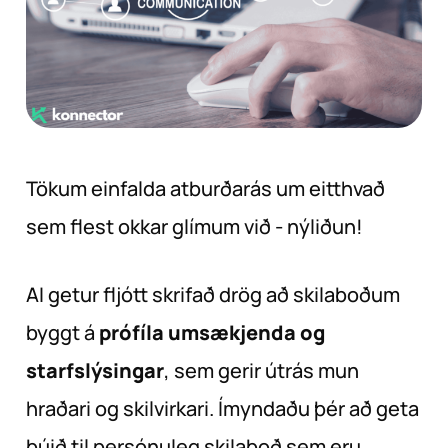
Tökum einfalda atburðarás um eitthvað
sem flest okkar glímum við - nýliðun!
AI getur fljótt skrifað drög að skilaboðum
byggt á
prófíla umsækjenda og
starfslýsingar
, sem gerir útrás mun
hraðari og skilvirkari. Ímyndaðu þér að geta
búið til persónuleg skilaboð sem eru