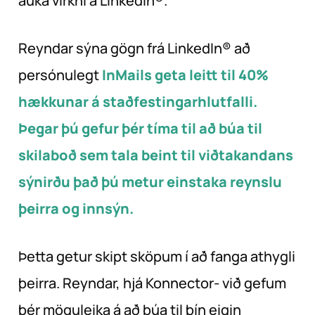
auka virkni á LinkedIn®.
Reyndar sýna gögn frá LinkedIn® að
persónulegt
InMails geta leitt til 40%
hækkunar á staðfestingarhlutfalli.
Þegar þú gefur þér tíma til að búa til
skilaboð sem tala beint til viðtakandans
sýnirðu það
þú metur einstaka reynslu
þeirra og innsýn
.
Þetta getur skipt sköpum í að fanga athygli
þeirra. Reyndar, hjá Konnector- við gefum
þér möguleika á að búa til þín eigin