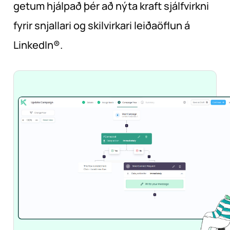
getum hjálpað þér að nýta kraft sjálfvirkni
fyrir snjallari og skilvirkari leiðaöflun á
LinkedIn®.