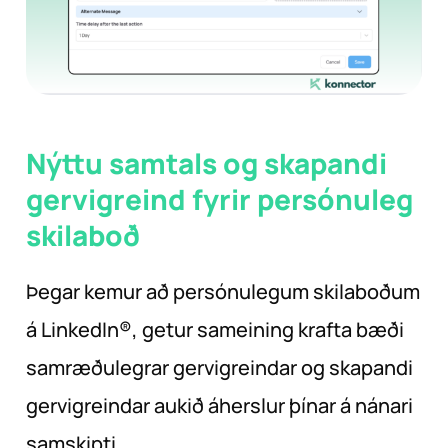
Nýttu samtals og skapandi
gervigreind fyrir persónuleg
skilaboð
Þegar kemur að persónulegum skilaboðum
á LinkedIn®, getur sameining krafta bæði
samræðulegrar gervigreindar og skapandi
gervigreindar aukið áherslur þínar á nánari
samskipti.