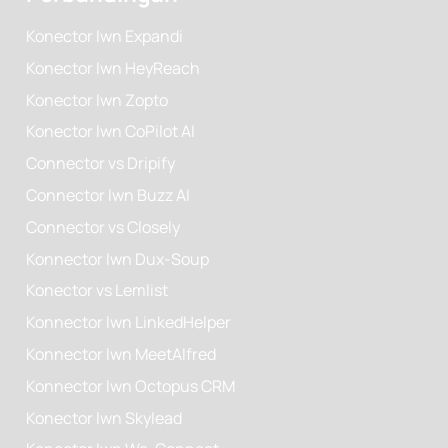
Konector lwn Expandi
Konector lwn HeyReach
Konector lwn Zopto
Konector lwn CoPilot AI
Connector vs Dripify
Connector lwn Buzz AI
Connector vs Closely
Konnector lwn Dux-Soup
Konector vs Lemlist
Konnector lwn LinkedHelper
Konnector lwn MeetAlfred
Konnector lwn Octopus CRM
Konector lwn Skylead