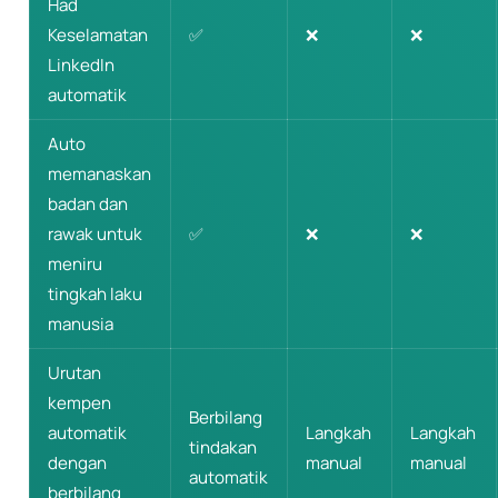
Had
Keselamatan
✅
❌
❌
LinkedIn
automatik
Auto
memanaskan
badan dan
rawak untuk
✅
❌
❌
meniru
tingkah laku
manusia
Urutan
kempen
Berbilang
automatik
Langkah
Langkah
tindakan
dengan
manual
manual
automatik
berbilang