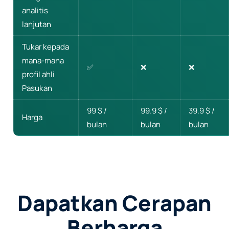
analitis
lanjutan
Tukar kepada
mana-mana
✅
❌
❌
profil ahli
Pasukan
99 $ /
99.9 $ /
39.9 $ /
Harga
bulan
bulan
bulan
Dapatkan Cerapan
Berharga