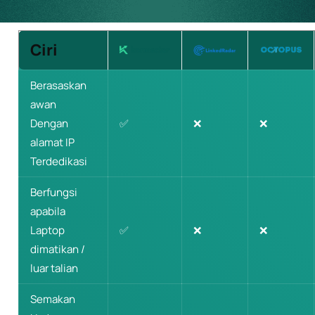
Ciri
Berasaskan
awan
Dengan
✅
❌
❌
alamat IP
Terdedikasi
Berfungsi
apabila
Laptop
✅
❌
❌
dimatikan /
luar talian
Semakan