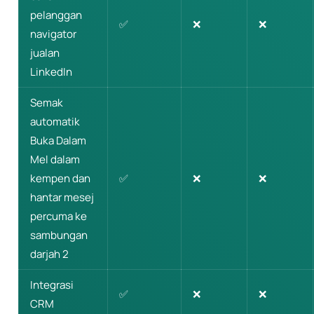
pelanggan
✅
❌
❌
navigator
jualan
LinkedIn
Semak
automatik
Buka Dalam
Mel dalam
kempen dan
✅
❌
❌
hantar mesej
percuma ke
sambungan
darjah 2
Integrasi
✅
❌
❌
CRM