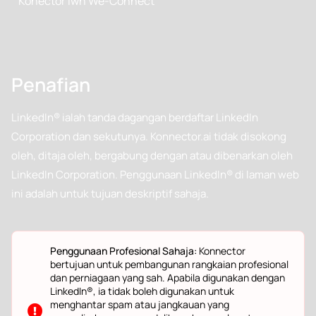
Konector lwn We-Connect
Penafian
LinkedIn® ialah tanda dagangan berdaftar LinkedIn
Corporation dan sekutunya. Konnector.ai tidak disokong
oleh, ditaja oleh, bergabung dengan atau dibenarkan oleh
LinkedIn Corporation. Penggunaan LinkedIn® di laman web
ini adalah untuk tujuan deskriptif sahaja.
Penggunaan Profesional Sahaja:
Konnector
bertujuan untuk pembangunan rangkaian profesional
dan perniagaan yang sah. Apabila digunakan dengan
LinkedIn®, ia tidak boleh digunakan untuk
menghantar spam atau jangkauan yang